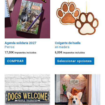
Agenda solidaria 2027
Colgante de huella
Perros
en madera
17,00
€
6,00
€
Impuestos incluidos
Impuestos incluidos
COMPRAR
Seleccionar opciones