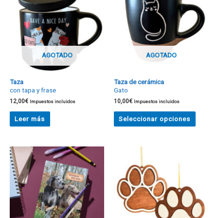
AGOTADO
AGOTADO
Taza
Taza de cerámica
con tapa y frase
Gato
12,00
€
10,00
€
Impuestos incluidos
Impuestos incluidos
Leer más
Seleccionar opciones