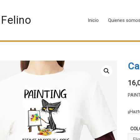
 Felino
Inicio
Quienes somo
Ca
16,
PAIN
¡¡Haz
COL