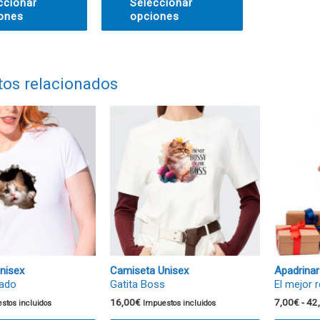
ccionar
Seleccionar
ones
opciones
tos relacionados
nisex
Camiseta Unisex
Apadrinar
ado
Gatita Boss
El mejor 
16,00
€
7,00
€
-
42
stos incluidos
Impuestos incluidos