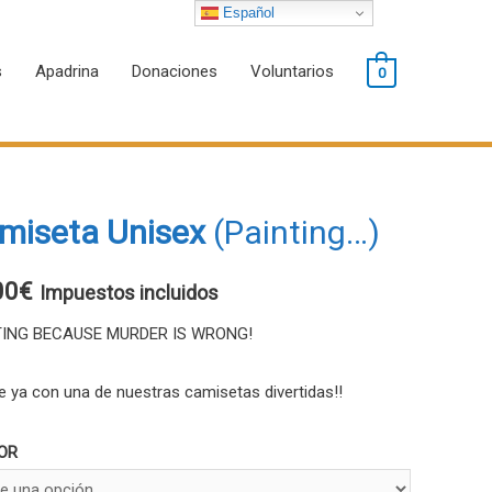
Español
s
Apadrina
Donaciones
Voluntarios
0
miseta Unisex
(Painting…)
00
€
Impuestos incluidos
TING BECAUSE MURDER IS WRONG!
te ya con una de nuestras camisetas divertidas!!
OR