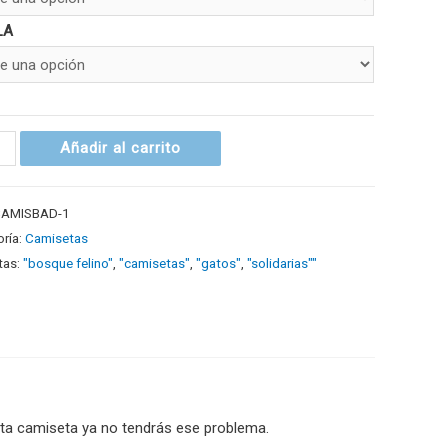
LA
Añadir al carrito
CAMISBAD-1
ría:
Camisetas
tas:
"bosque felino"
,
"camisetas"
,
"gatos"
,
"solidarias""
ta camiseta ya no tendrás ese problema.