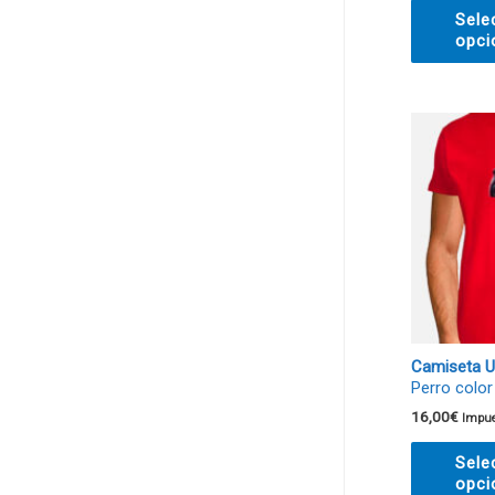
Sele
opci
Camiseta U
Perro color
16,00
€
Impue
Sele
opci