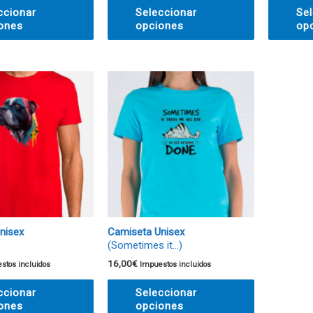
ccionar
Seleccionar
Sel
ones
opciones
op
nisex
Camiseta Unisex
(Sometimes it…)
16,00
€
stos incluidos
Impuestos incluidos
ccionar
Seleccionar
ones
opciones