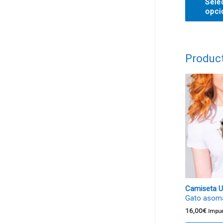
Sele
opci
Produc
Camiseta U
Gato asom
16,00
€
Impue